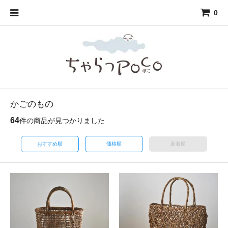
0
かごのもの
64
件の商品が見つかりました
おすすめ順
価格順
新着順