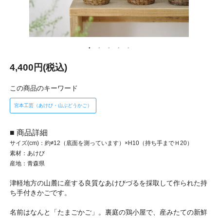
4,400円(税込)
この商品のキーワード
宮本工芸（あけび・山ぶどうかご）
■ 商品詳細
サイズ(cm)：約∅12（底面を測っています）×H10（持ち手までＨ20）
素材：あけび
産地：青森県
津軽地方の山麓に産する良質なあけびづるを採取して作られた持
ち手付きかごです。
名前はなんと「たまごかご」。裏庭の鶏小屋で、産みたての新鮮