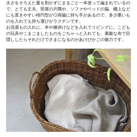
太さをそろえた蔓を割かずにまるごと一本使って編まれているの
で、とても丈夫。部屋の片隅や、ソファやベッドの脇、棚上など
にも置きやすい楕円型が◎両脇に持ち手があるので、多少重いも
のを入れても持ち運びがラクチンです。
お洗濯もの入れに、本や膝掛けなどを入れてリビングに。こども
の玩具やこまごましたものをごちゃっと入れても、素敵な布で目
隠ししたらそれだけでさまになるのがあけびかごの魅力です。