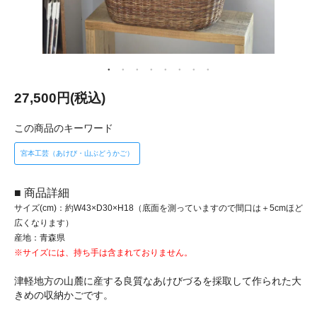
27,500円(税込)
この商品のキーワード
宮本工芸（あけび・山ぶどうかご）
■ 商品詳細
サイズ(cm)：約W43×D30×H18（底面を測っていますので間口は＋5cmほど
広くなります）
産地：青森県
※サイズには、持ち手は含まれておりません。
津軽地方の山麓に産する良質なあけびづるを採取して作られた大
きめの収納かごです。