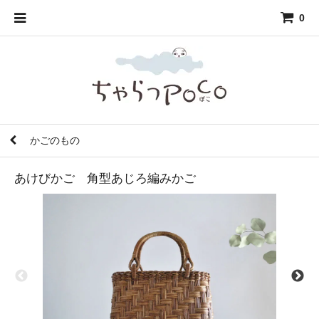
0
かごのもの
あけびかご 角型あじろ編みかご