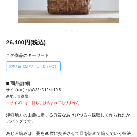
26,400円(税込)
この商品のキーワード
宮本工芸（あけび・山ぶどうかご）
■ 商品詳細
サイズ(cm)：約W23×D12×H19.5
産地：青森県
※サイズには、持ち手は含まれておりません。
津軽地方の山麓に産する良質なあけびづるを採取して作られたか
ごバッグです。
あじろ編みは、蔓を90度に交差させて目を詰めて編んでいく技法