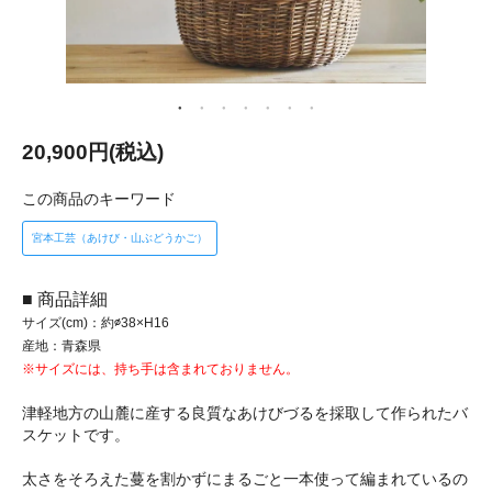
20,900円(税込)
この商品のキーワード
宮本工芸（あけび・山ぶどうかご）
■ 商品詳細
サイズ(cm)：約∅38×H16
産地：青森県
※サイズには、持ち手は含まれておりません。
津軽地方の山麓に産する良質なあけびづるを採取して作られたバ
スケットです。
太さをそろえた蔓を割かずにまるごと一本使って編まれているの