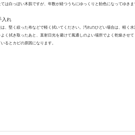
たては白っぽい木肌ですが、年数が経つうちにゆっくりと飴色になってゆきま
手入れ
後は、堅く絞った布などで軽く拭いてください。汚れのひどい場合は、軽く水
をよく拭き取ったあと、直射日光を避けて風通しのよい場所でよく乾燥させて
ているとカビの原因になります。