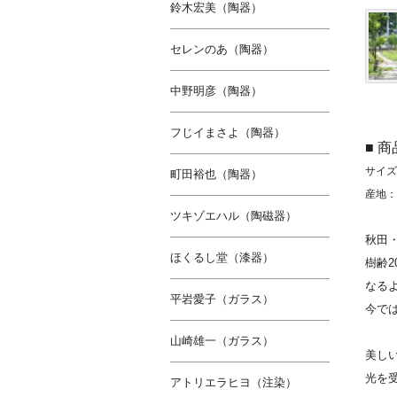
鈴木宏美（陶器）
セレンのあ（陶器）
中野明彦（陶器）
フじイまさよ（陶器）
■ 
サイズ(
町田裕也（陶器）
産地：
ツキゾエハル（陶磁器）
秋田
ほくるし堂（漆器）
樹齢
なる
平岩愛子（ガラス）
今で
山崎雄一（ガラス）
美し
光を
アトリエラヒヨ（注染）