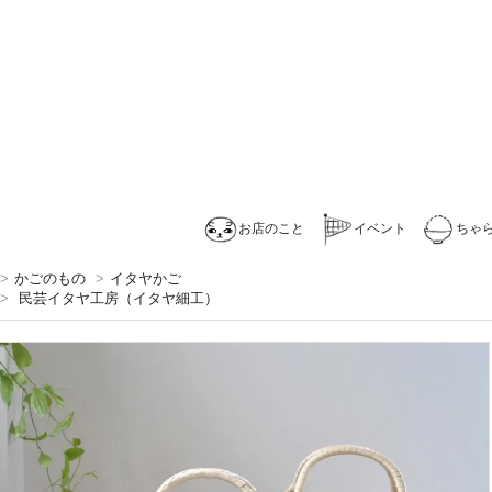
お店のこと
イベント
ちゃ
>
かごのもの
>
イタヤかご
>
民芸イタヤ工房（イタヤ細工）