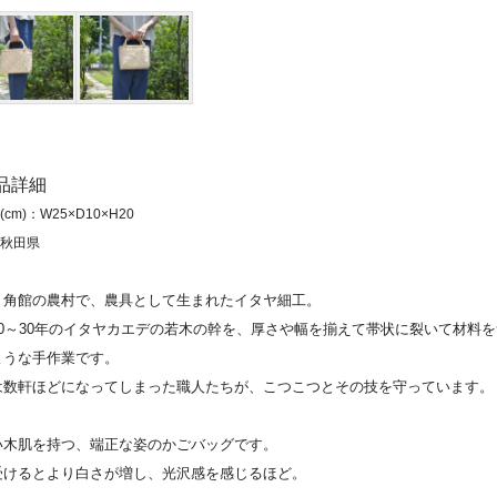
商品詳細
cm)：W25×D10×H20
秋田県
・角館の農村で、農具として生まれたイタヤ細工。
20～30年のイタヤカエデの若木の幹を、厚さや幅を揃えて帯状に裂いて材料
ような手作業です。
は数軒ほどになってしまった職人たちが、こつこつとその技を守っています。
い木肌を持つ、端正な姿のかごバッグです。
受けるとより白さが増し、光沢感を感じるほど。