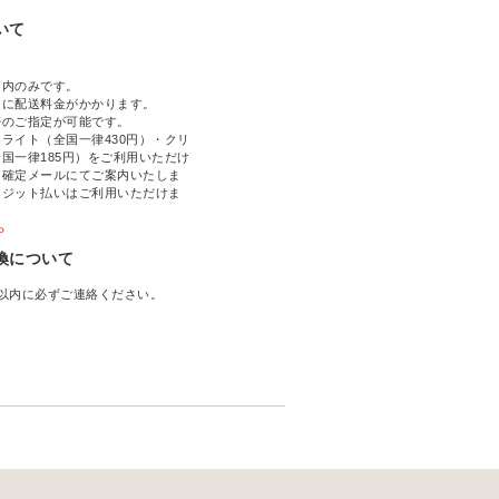
いて
国内のみです。
文に配送料金がかかります。
帯のご指定が可能です。
ライト（全国一律430円）・クリ
国一律185円）をご利用いただけ
文確定メールにてご案内いたしま
レジット払いはご利用いただけま
ら
換について
以内に必ずご連絡ください。