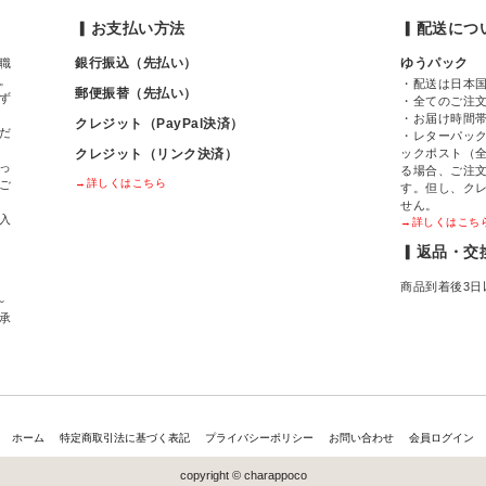
▎お支払い方法
▎配送につ
銀行振込（先払い）
ゆうパック
職
。
・配送は日本
郵便振替（先払い）
ず
・全てのご注
・お届け時間
クレジット（PayPal決済）
だ
・レターパック
クレジット（リンク決済）
ックポスト（全
っ
る場合、ご注
→詳しくはこちら
ご
す。但し、ク
せん。
入
→詳しくはこち
▎返品・交
商品到着後3日
～
間承
ホーム
特定商取引法に基づく表記
プライバシーポリシー
お問い合わせ
会員ログイン
copyright © charappoco