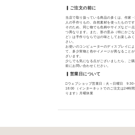
▎ご注文の前に
当店で取り扱っている商品の多くは、作家・
人の手作りもの、自然素材を使ったものです
そのため、同じ物でも色柄やサイズなど一点
つ異なります。また、形の歪み（特にかごな
ど）は手作りならではの味としてお楽しみく
さい。
お使いのコンピューターのディスプレイによ
て、多少実物と色やイメージが異なることが
ざいます。
少しでも気になる点がございましたら、ご購
前にお問い合わせください。
▎営業日について
□ウェブショップ営業日：火～日曜日 9:30
18:00 （インターネットでのご注文は24時
ります）月曜休業