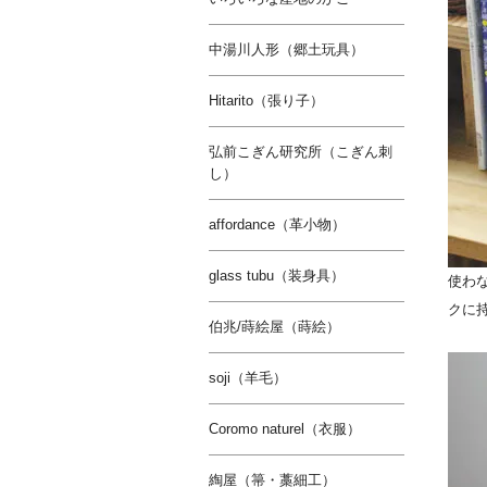
中湯川人形（郷土玩具）
Hitarito（張り子）
弘前こぎん研究所（こぎん刺
し）
affordance（革小物）
glass tubu（装身具）
使わ
クに
伯兆/蒔絵屋（蒔絵）
soji（羊毛）
Coromo naturel（衣服）
綯屋（箒・藁細工）