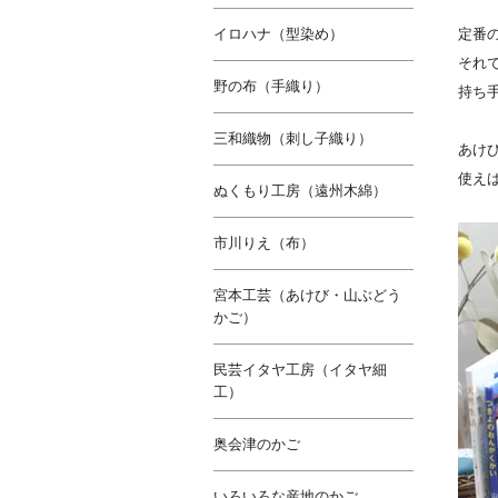
イロハナ（型染め）
定番
それ
野の布（手織り）
持ち
三和織物（刺し子織り）
あけ
使え
ぬくもり工房（遠州木綿）
市川りえ（布）
宮本工芸（あけび・山ぶどう
かご）
民芸イタヤ工房（イタヤ細
工）
奥会津のかご
いろいろな産地のかご