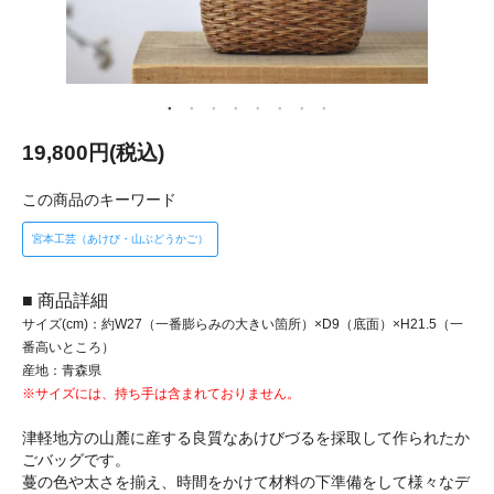
19,800円(税込)
この商品のキーワード
宮本工芸（あけび・山ぶどうかご）
■ 商品詳細
サイズ(cm)：約W27（一番膨らみの大きい箇所）×D9（底面）×H21.5（一
番高いところ）
産地：青森県
※サイズには、持ち手は含まれておりません。
津軽地方の山麓に産する良質なあけびづるを採取して作られたか
ごバッグです。
蔓の色や太さを揃え、時間をかけて材料の下準備をして様々なデ