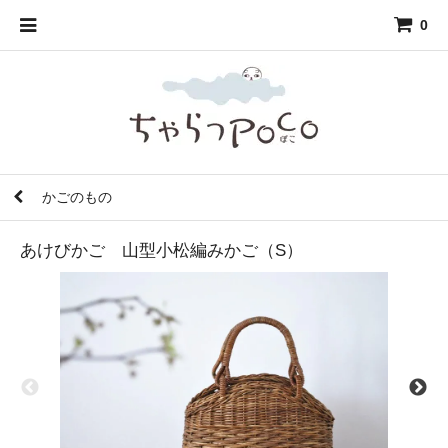
0
かごのもの
あけびかご 山型小松編みかご（S）