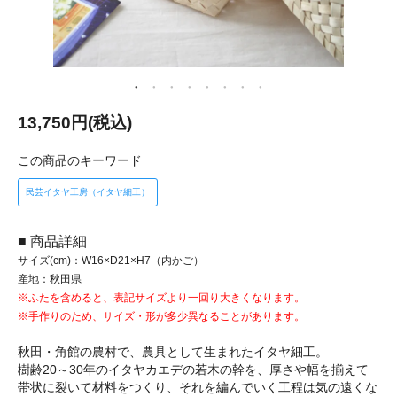
13,750円(税込)
この商品のキーワード
民芸イタヤ工房（イタヤ細工）
■ 商品詳細
サイズ(cm)：W16×D21×H7（内かご）
産地：秋田県
※ふたを含めると、表記サイズより一回り大きくなります。
※手作りのため、サイズ・形が多少異なることがあります。
秋田・角館の農村で、農具として生まれたイタヤ細工。
樹齢20～30年のイタヤカエデの若木の幹を、厚さや幅を揃えて
帯状に裂いて材料をつくり、それを編んでいく工程は気の遠くな