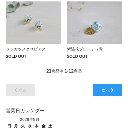
セッカツメクサピアス
紫陽花ブローチ（青）
SOLD OUT
SOLD OUT
21
1
12
商品中
-
商品
戻る
次へ
営業日カレンダー
2026年8月
日
月
火
水
木
金
土