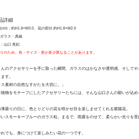
商品詳細
cm)：約H1.8×W3.0、花の部分 約H1.8×W2.0
ガラス・真鍮
：山口 美妃
りのため、色・サイズ・形が多少異なることがあります。
さんのアクセサリーを手に取った瞬間、ガラスのはかなさや透明感、そしてや
きます。
ラス素材の自然なすがたを大切に。」
な植物をモチーフにしたアクセサリーたちには、そんな山口さんの願いが込め
の薄曇りの日に、色とりどりの花を咲かせ目を楽しませてくれる紫陽花。
薄いスモーキーブルーのガラス粒。まるで、雨露をのせて、柔らかい光りを受
外れでも、身につけて楽しみたい花の一つです。