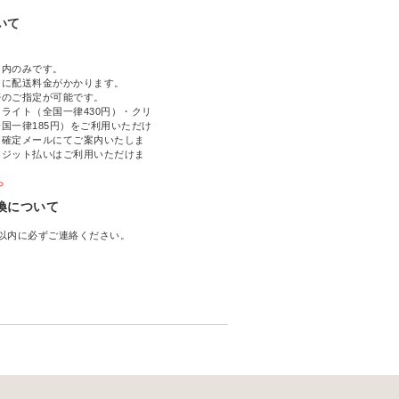
いて
国内のみです。
文に配送料金がかかります。
帯のご指定が可能です。
ライト（全国一律430円）・クリ
国一律185円）をご利用いただけ
文確定メールにてご案内いたしま
レジット払いはご利用いただけま
ら
換について
以内に必ずご連絡ください。