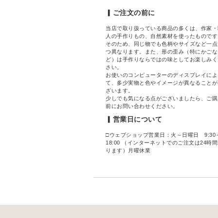
▎ご注文の前に
当店で取り扱っている商品の多くは、作家・
人の手作りもの、自然素材を使ったものです
そのため、同じ物でも色柄やサイズなど一点
つ異なります。また、形の歪み（特にかごな
ど）は手作りならではの味としてお楽しみく
さい。
お使いのコンピューターのディスプレイによ
て、多少実物と色やイメージが異なることが
ざいます。
少しでも気になる点がございましたら、ご購
前にお問い合わせください。
▎営業日について
□ウェブショップ営業日：火～日曜日 9:30
18:00 （インターネットでのご注文は24時
ります）月曜休業