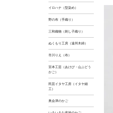
イロハナ（型染め）
野の布（手織り）
三和織物（刺し子織り）
ぬくもり工房（遠州木綿）
市川りえ（布）
宮本工芸（あけび・山ぶどう
かご）
民芸イタヤ工房（イタヤ細
工）
奥会津のかご
いろいろな産地のかご