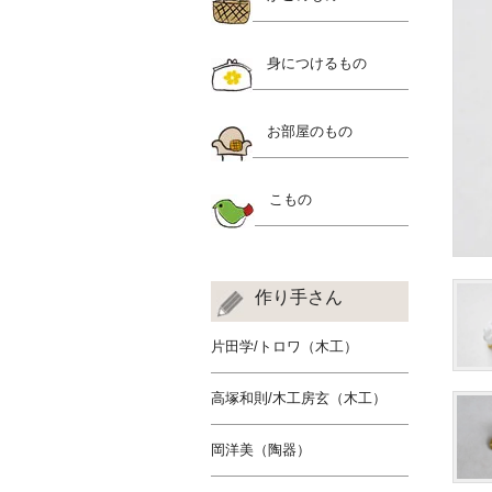
身につけるもの
お部屋のもの
こもの
作り手さん
片田学/トロワ（木工）
高塚和則/木工房玄（木工）
岡洋美（陶器）