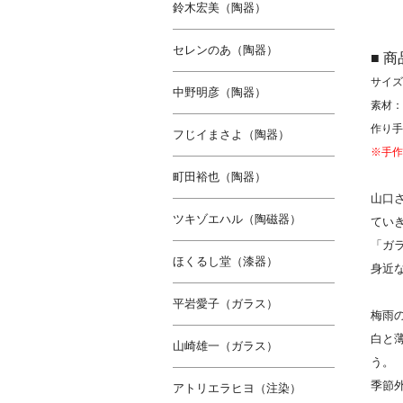
鈴木宏美（陶器）
セレンのあ（陶器）
■ 
サイズ(
中野明彦（陶器）
素材：
作り手
フじイまさよ（陶器）
※手作
町田裕也（陶器）
山口
ツキゾエハル（陶磁器）
てい
「ガ
ほくるし堂（漆器）
身近
平岩愛子（ガラス）
梅雨
白と
山崎雄一（ガラス）
う。
季節
アトリエラヒヨ（注染）