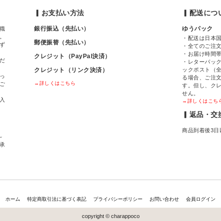
▎お支払い方法
▎配送につ
銀行振込（先払い）
ゆうパック
職
。
・配送は日本
郵便振替（先払い）
ず
・全てのご注
・お届け時間
クレジット（PayPal決済）
だ
・レターパック
クレジット（リンク決済）
ックポスト（全
っ
る場合、ご注
→詳しくはこちら
ご
す。但し、ク
せん。
入
→詳しくはこち
▎返品・交
商品到着後3日
～
間承
ホーム
特定商取引法に基づく表記
プライバシーポリシー
お問い合わせ
会員ログイン
copyright © charappoco