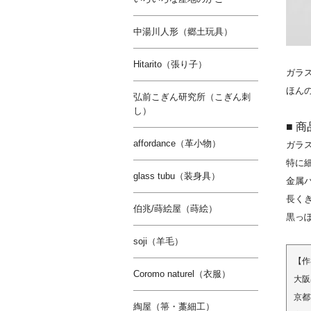
中湯川人形（郷土玩具）
Hitarito（張り子）
ガラ
ほん
弘前こぎん研究所（こぎん刺
し）
■ 
affordance（革小物）
ガラ
特に
glass tubu（装身具）
金属
長く
伯兆/蒔絵屋（蒔絵）
黒っ
soji（羊毛）
【作
Coromo naturel（衣服）
大阪
京都
綯屋（箒・藁細工）