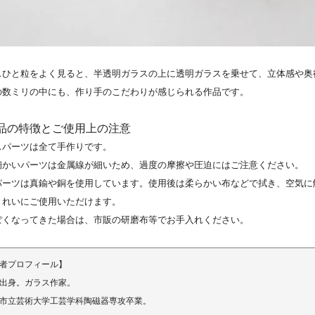
スひと粒をよく見ると、半透明ガラスの上に透明ガラスを乗せて、立体感や奥
の数ミリの中にも、作り手のこだわりが感じられる作品です。
商品の特徴とご使用上の注意
スパーツは全て手作りです。
細かいパーツは金属線が細いため、過度の摩擦や圧迫にはご注意ください。
パーツは真鍮や銅を使用しています。使用後は柔らかい布などで拭き、空気に
きれいにご使用いただけます。
ぽくなってきた場合は、市販の研磨布等でお手入れください。
者プロフィール】
出身。ガラス作家。
市立芸術大学工芸学科陶磁器専攻卒業。