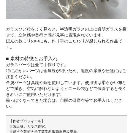
ガラスひと粒をよく見ると、半透明ガラスの上に透明ガラスを乗
せて、立体感や奥行き感が見事に表現されています。
ほんの数ミリの中にも、作り手のこだわりが感じられる作品で
す。
■ 素材の特徴とお手入れ
ガラスパーツは全て手作りです。
特に細かいパーツは金属線が細いため、過度の摩擦や圧迫にはご
注意ください。
金属パーツは真鍮や銅を使用しています。使用後は柔らかい布な
どで拭き、空気に触れないようビニール袋などで保管すると長く
きれいにご使用いただけます。
黒っぽくなってきた場合は、市販の研磨布等でお手入れくださ
い。
【作者プロフィール】
大阪出身。ガラス作家。
京都市立芸術大学工芸学科陶磁器専攻卒業。