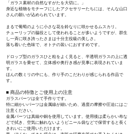
「ガラス素材の自然なすがたを大切に。」
身近な植物をモチーフにしたアクセサリーたちには、そんな山口
さんの願いが込められています。
まるで葡萄のように小さな花を鈴なりに咲かせるムスカリ。
チューリップの脇役として使われることが多いようですが、群生
し一斉に咲き誇ったさまは十分主役級の美しさ。
落ち着いた色味で、オトナの装いにおすすめです。
ドロップ型のガラスひと粒をよく見ると、半透明ガラスの上に透
明ガラスを乗せて、立体感や奥行き感が見事に表現されていま
す。
ほんの数ミリの中にも、作り手のこだわりが感じられる作品で
す。
■ 商品の特徴とご使用上の注意
ガラスパーツは全て手作りです。
特に細かいパーツは金属線が細いため、過度の摩擦や圧迫にはご
注意ください。
金属パーツは真鍮や銅を使用しています。使用後は柔らかい布な
どで拭き、空気に触れないようビニール袋などで保管すると長く
きれいにご使用いただけます。