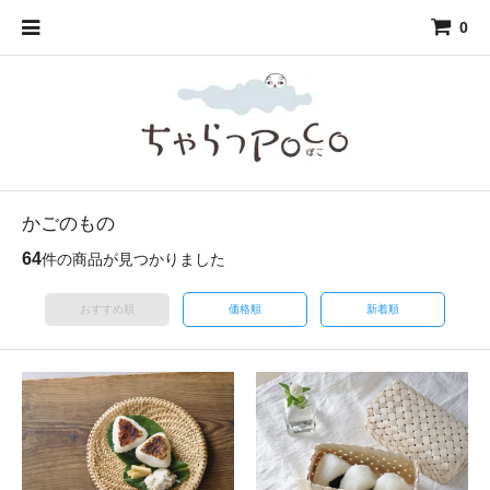
0
かごのもの
64
件の商品が見つかりました
おすすめ順
価格順
新着順