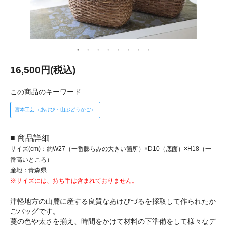
16,500円(税込)
この商品のキーワード
宮本工芸（あけび・山ぶどうかご）
■ 商品詳細
サイズ(cm)：約W27（一番膨らみの大きい箇所）×D10（底面）×H18（一
番高いところ）
産地：青森県
※サイズには、持ち手は含まれておりません。
津軽地方の山麓に産する良質なあけびづるを採取して作られたか
ごバッグです。
蔓の色や太さを揃え、時間をかけて材料の下準備をして様々なデ