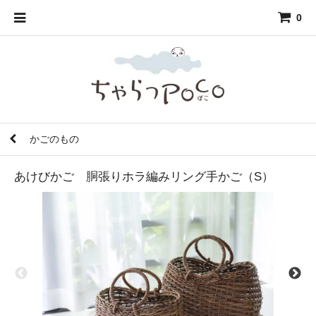
0
かごのもの
あけびかご 胴張りホラ編みリング手かご（S）