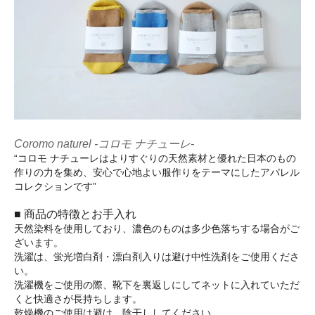
Coromo naturel -コロモ ナチューレ-
“コロモ ナチューレはよりすぐりの天然素材と優れた日本のもの
作りの力を集め、安心で心地よい服作りをテーマにしたアパレル
コレクションです”
■ 商品の特徴とお手入れ
天然染料を使用しており、濃色のものは多少色落ちする場合がご
ざいます。
洗濯は、蛍光増白剤・漂白剤入りは避け中性洗剤をご使用くださ
い。
洗濯機をご使用の際、靴下を裏返しにしてネットに入れていただ
くと快適さが長持ちします。
乾燥機のご使用は避け、陰干ししてください。