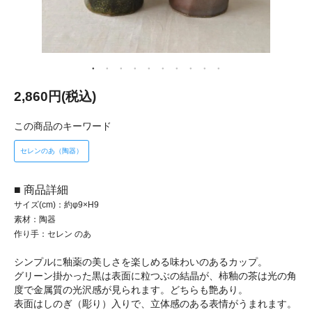
2,860円(税込)
この商品のキーワード
セレンのあ（陶器）
■ 商品詳細
サイズ(cm)：約φ9×H9
素材：陶器
作り手：セレン のあ
シンプルに釉薬の美しさを楽しめる味わいのあるカップ。
グリーン掛かった黒は表面に粒つぶの結晶が、柿釉の茶は光の角
度で金属質の光沢感が見られます。どちらも艶あり。
表面はしのぎ（彫り）入りで、立体感のある表情がうまれます。