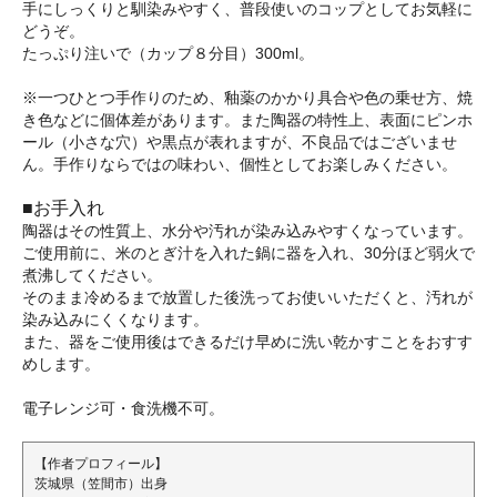
手にしっくりと馴染みやすく、普段使いのコップとしてお気軽に
どうぞ。
たっぷり注いで（カップ８分目）300ml。
※一つひとつ手作りのため、釉薬のかかり具合や色の乗せ方、焼
き色などに個体差があります。また陶器の特性上、表面にピンホ
ール（小さな穴）や黒点が表れますが、不良品ではございませ
ん。手作りならではの味わい、個性としてお楽しみください。
■お手入れ
陶器はその性質上、水分や汚れが染み込みやすくなっています。
ご使用前に、米のとぎ汁を入れた鍋に器を入れ、30分ほど弱火で
煮沸してください。
そのまま冷めるまで放置した後洗ってお使いいただくと、汚れが
染み込みにくくなります。
また、器をご使用後はできるだけ早めに洗い乾かすことをおすす
めします。
電子レンジ可・食洗機不可。
【作者プロフィール】
茨城県（笠間市）出身