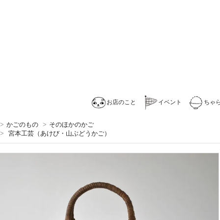
お店のこと
イベント
ちゃ
>
かごのもの
>
そのほかのかご
>
宮本工芸（あけび・山ぶどうかご）