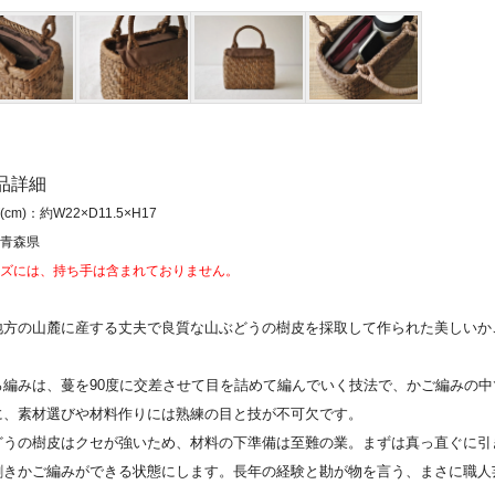
商品詳細
cm)：約W22×D11.5×H17
青森県
ズには、持ち手は含まれておりません。
地方の山麓に産する丈夫で良質な山ぶどうの樹皮を採取して作られた美しいか
ろ編みは、蔓を90度に交差させて目を詰めて編んでいく技法で、かご編みの
に、素材選びや材料作りには熟練の目と技が不可欠です。
どうの樹皮はクセが強いため、材料の下準備は至難の業。まずは真っ直ぐに引
割きかご編みができる状態にします。長年の経験と勘が物を言う、まさに職人