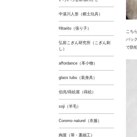
中湯川人形（郷土玩具）
Hitarito（張り子）
こち
バッ
弘前こぎん研究所（こぎん刺
で防
し）
affordance（革小物）
glass tubu（装身具）
伯兆/蒔絵屋（蒔絵）
soji（羊毛）
Coromo naturel（衣服）
綯屋（箒・藁細工）