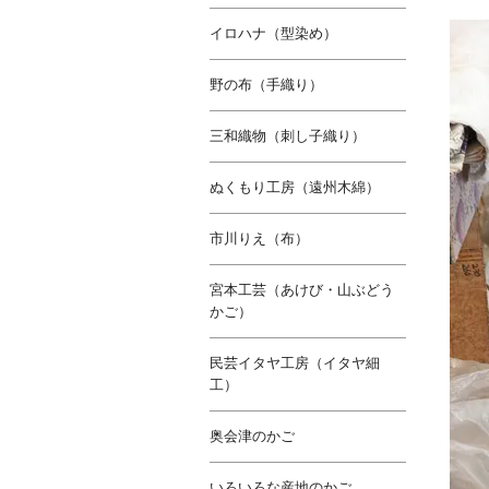
イロハナ（型染め）
野の布（手織り）
三和織物（刺し子織り）
ぬくもり工房（遠州木綿）
市川りえ（布）
宮本工芸（あけび・山ぶどう
かご）
民芸イタヤ工房（イタヤ細
工）
奥会津のかご
いろいろな産地のかご