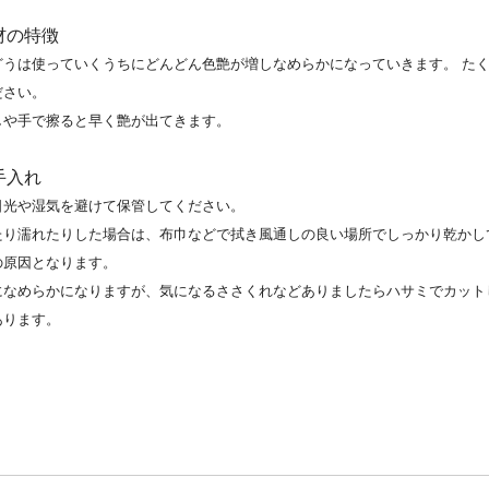
材の特徴
どうは使っていくうちにどんどん色艶が増しなめらかになっていきます。 た
ださい。
しや手で擦ると早く艶が出てきます。
手入れ
日光や湿気を避けて保管してください。
たり濡れたりした場合は、布巾などで拭き風通しの良い場所でしっかり乾かし
の原因となります。
になめらかになりますが、気になるささくれなどありましたらハサミでカット
あります。