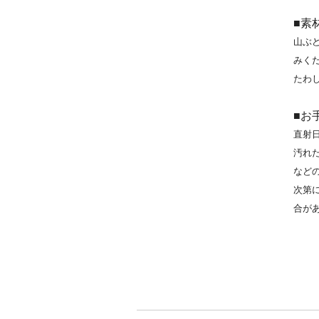
■素
山ぶ
みく
たわ
■お
直射
汚れ
など
次第
合が