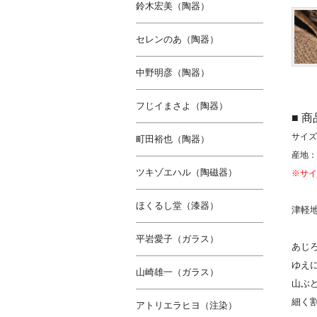
鈴木宏美（陶器）
セレンのあ（陶器）
中野明彦（陶器）
フじイまさよ（陶器）
■ 
サイズ(
町田裕也（陶器）
産地：
ツキゾエハル（陶磁器）
※サイ
ほくるし堂（漆器）
津軽
平岩愛子（ガラス）
あじ
ゆえ
山崎雄一（ガラス）
山ぶ
細く
アトリエラヒヨ（注染）