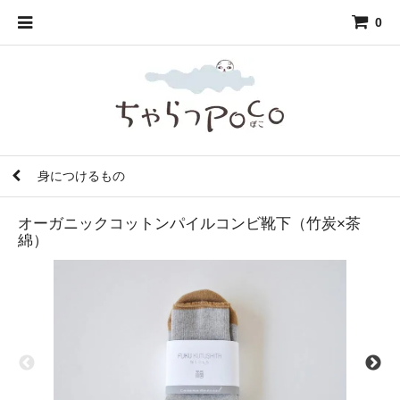
0
身につけるもの
オーガニックコットンパイルコンビ靴下（竹炭×茶
綿）