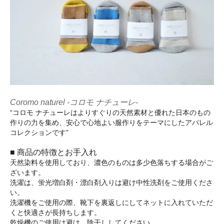
Coromo naturel -コロモ ナチューレ-
“コロモ ナチューレはよりすぐりの天然素材と優れた日本のもの
作りの力を集め、安心で心地よい服作りをテーマにしたアパレル
コレクションです”
■ 商品の特徴とお手入れ
天然染料を使用しており、濃色のものは多少色落ちする場合がご
ざいます。
洗濯は、蛍光増白剤・漂白剤入りは避け中性洗剤をご使用くださ
い。
洗濯機をご使用の際、靴下を裏返しにしてネットに入れていただ
くと快適さが長持ちします。
乾燥機のご使用は避け、陰干ししてください。