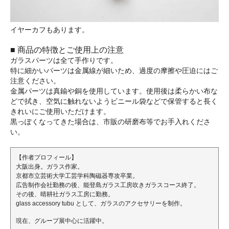
イヤーカフもあります。
■ 商品の特徴とご使用上の注意
ガラスパーツは全て手作りです。
特に細かいパーツは金属線が細いため、過度の摩擦や圧迫にはご
注意ください。
金属パーツは真鍮や銅を使用しています。使用後は柔らかい布な
どで拭き、空気に触れないようビニール袋などで保管すると長く
きれいにご使用いただけます。
黒っぽくなってきた場合は、市販の研磨布等でお手入れくださ
い。
【作者プロフィール】
大阪出身。ガラス作家。
京都市立芸術大学工芸学科陶磁器専攻卒業。
広告制作会社勤務の後、能登島ガラス工房吹きガラスコース終了。
その後、晴耕社ガラス工房に勤務。
glass accessory tubu として、ガラスのアクセサリーを制作。
現在、グループ展中心に活躍中。