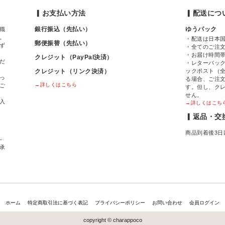
▎お支払い方法
▎配送につ
銀行振込（先払い）
ゆうパック
職
。
・配送は日本
郵便振替（先払い）
ず
・全てのご注
・お届け時間
クレジット（PayPal決済）
だ
・レターパック
クレジット（リンク決済）
ックポスト（全
っ
る場合、ご注
→詳しくはこちら
ご
す。但し、ク
せん。
入
→詳しくはこち
▎返品・交
商品到着後3日
～
間承
ホーム
特定商取引法に基づく表記
プライバシーポリシー
お問い合わせ
会員ログイン
copyright © charappoco