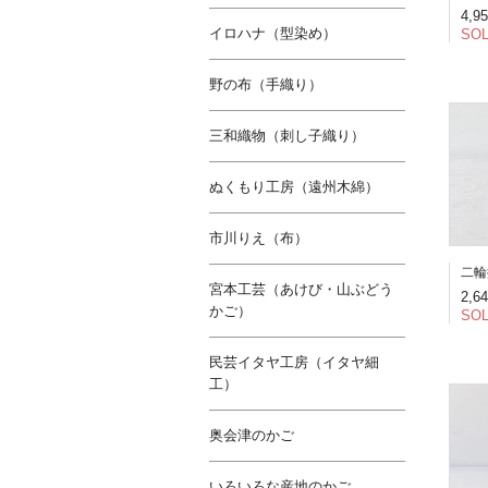
4,9
イロハナ（型染め）
SOL
野の布（手織り）
三和織物（刺し子織り）
ぬくもり工房（遠州木綿）
市川りえ（布）
二輪
宮本工芸（あけび・山ぶどう
2,6
かご）
SOL
民芸イタヤ工房（イタヤ細
工）
奥会津のかご
いろいろな産地のかご