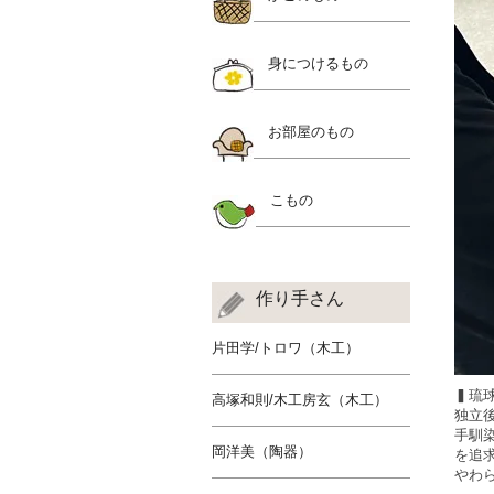
身につけるもの
お部屋のもの
こもの
作り手さん
片田学/トロワ（木工）
▍琉
高塚和則/木工房玄（木工）
独立
手馴
岡洋美（陶器）
を追
やわ