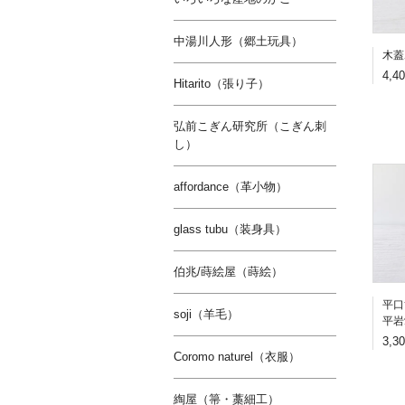
中湯川人形（郷土玩具）
木蓋
4,4
Hitarito（張り子）
弘前こぎん研究所（こぎん刺
し）
affordance（革小物）
glass tubu（装身具）
伯兆/蒔絵屋（蒔絵）
平口
soji（羊毛）
平岩
3,3
Coromo naturel（衣服）
綯屋（箒・藁細工）