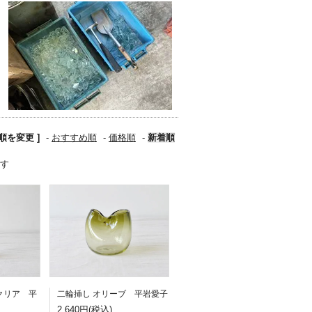
び順を変更 ]
-
おすすめ順
-
価格順
-
新着順
ます
クリア 平
二輪挿し オリーブ 平岩愛子
2,640円(税込)