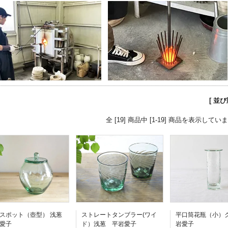
[ 並
全 [19] 商品中 [1-19] 商品を表示してい
スポット（壺型） 浅葱
ストレートタンブラー(ワイ
平口筒花瓶（小）
愛子
ド）浅葱 平岩愛子
岩愛子