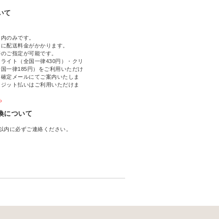
いて
国内のみです。
文に配送料金がかかります。
帯のご指定が可能です。
ライト（全国一律430円）・クリ
国一律185円）をご利用いただけ
文確定メールにてご案内いたしま
レジット払いはご利用いただけま
ら
換について
以内に必ずご連絡ください。