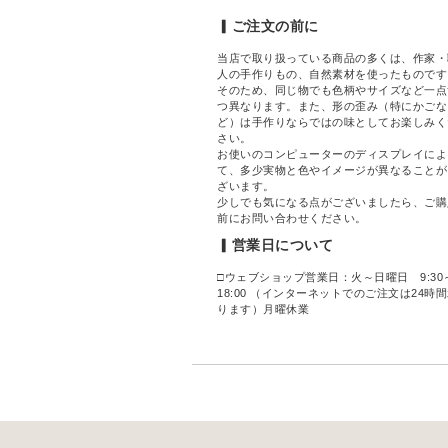
▎ご注文の前に
当店で取り扱っている商品の多くは、作家・
人の手作りもの、自然素材を使ったものです
そのため、同じ物でも色柄やサイズなど一点
つ異なります。また、形の歪み（特にかごな
ど）は手作りならではの味としてお楽しみく
さい。
お使いのコンピューターのディスプレイによ
て、多少実物と色やイメージが異なることが
ざいます。
少しでも気になる点がございましたら、ご購
前にお問い合わせください。
▎営業日について
□ウェブショップ営業日：火～日曜日 9:30
18:00 （インターネットでのご注文は24時
ります）月曜休業