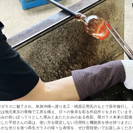
球ガラスに魅了され、単身沖縄へ渡り名工・桃原正男氏のもとで長年修行し、
後は地元東京の青梅で工房を構え、日々の食卓を彩る作品作りをされています
染みの良いぽってりとした厚みとあたたかみのある色彩。廃ガラス本来の質感
求した平岩さんの器は、使い方を限定しない汎用性と機能美を併せ持つまさに
らかな光りを放つ再生ガラスの様々な表情を、ぜひ普段使いでお楽しみくださ