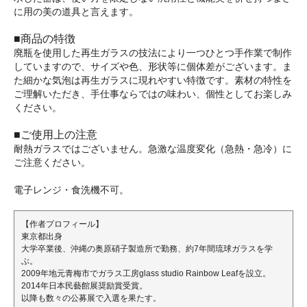
に用の美の道具と言えます。
■商品の特徴
廃瓶を使用した再生ガラスの技法により一つひとつ手作業で制作
していますので、サイズや色、形状等に個体差がございます。ま
た細かな気泡は再生ガラスに現れやすい特徴です。素材の特性を
ご理解いただき、手仕事ならではの味わい、個性としてお楽しみ
ください。
■ご使用上の注意
耐熱ガラスではございません。急激な温度変化（急熱・急冷）に
ご注意ください。
電子レンジ・食洗機不可。
【作者プロフィール】
東京都出身
大学卒業後、沖縄の奥原硝子製造所で勤務、約7年間琉球ガラスを学
ぶ。
2009年地元青梅市でガラス工房glass studio Rainbow Leafを設立。
2014年日本民藝館展奨励賞受賞。
以降も数々の公募展で入選を果たす。