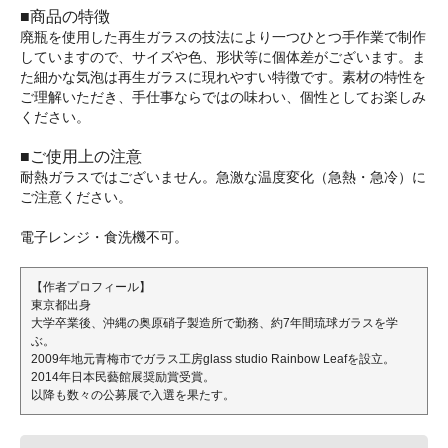
■商品の特徴
廃瓶を使用した再生ガラスの技法により一つひとつ手作業で制作
していますので、サイズや色、形状等に個体差がございます。ま
た細かな気泡は再生ガラスに現れやすい特徴です。素材の特性を
ご理解いただき、手仕事ならではの味わい、個性としてお楽しみ
ください。
■ご使用上の注意
耐熱ガラスではございません。急激な温度変化（急熱・急冷）に
ご注意ください。
電子レンジ・食洗機不可。
【作者プロフィール】
東京都出身
大学卒業後、沖縄の奥原硝子製造所で勤務、約7年間琉球ガラスを学
ぶ。
2009年地元青梅市でガラス工房glass studio Rainbow Leafを設立。
2014年日本民藝館展奨励賞受賞。
以降も数々の公募展で入選を果たす。