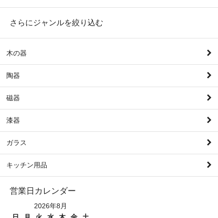
さらにジャンルを絞り込む
木の器
陶器
磁器
漆器
ガラス
キッチン用品
営業日カレンダー
2026年8月
日
月
火
水
木
金
土