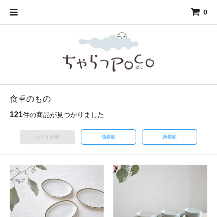
0
食卓のもの
121
件の商品が見つかりました
おすすめ順
価格順
新着順