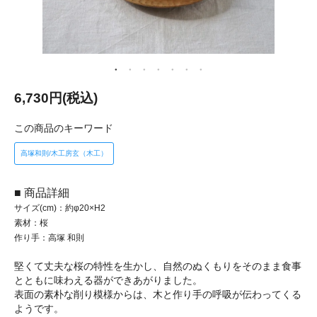
6,730円(税込)
この商品のキーワード
高塚和則/木工房玄（木工）
■ 商品詳細
サイズ(cm)：約φ20×H2
素材：桜
作り手：高塚 和則
堅くて丈夫な桜の特性を生かし、自然のぬくもりをそのまま食事
とともに味わえる器ができあがりました。
表面の素朴な削り模様からは、木と作り手の呼吸が伝わってくる
ようです。