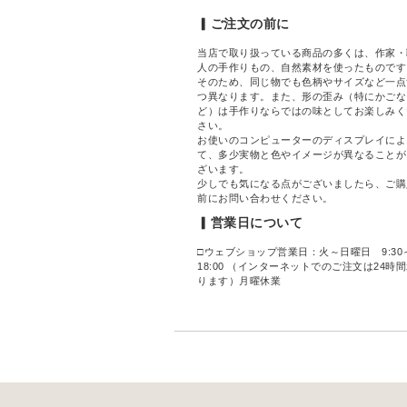
▎ご注文の前に
当店で取り扱っている商品の多くは、作家・
人の手作りもの、自然素材を使ったものです
そのため、同じ物でも色柄やサイズなど一点
つ異なります。また、形の歪み（特にかごな
ど）は手作りならではの味としてお楽しみく
さい。
お使いのコンピューターのディスプレイによ
て、多少実物と色やイメージが異なることが
ざいます。
少しでも気になる点がございましたら、ご購
前にお問い合わせください。
▎営業日について
□ウェブショップ営業日：火～日曜日 9:30
18:00 （インターネットでのご注文は24時
ります）月曜休業