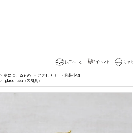
お店のこと
イベント
ちゃ
>
身につけるもの
>
アクセサリー・和装小物
>
glass tubu（装身具）