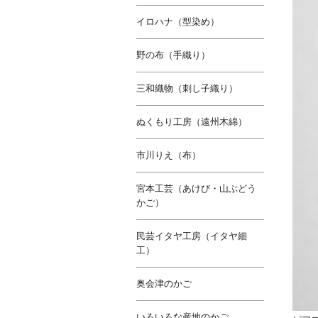
イロハナ（型染め）
野の布（手織り）
三和織物（刺し子織り）
ぬくもり工房（遠州木綿）
市川りえ（布）
宮本工芸（あけび・山ぶどう
かご）
民芸イタヤ工房（イタヤ細
工）
奥会津のかご
いろいろな産地のかご