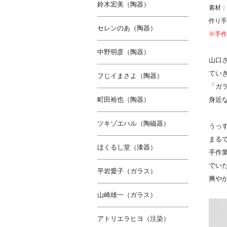
鈴木宏美（陶器）
素材：
作り手
セレンのあ（陶器）
※手作
中野明彦（陶器）
山口
てい
フじイまさよ（陶器）
「ガ
町田裕也（陶器）
身近
ツキゾエハル（陶磁器）
うっ
まる
ほくるし堂（漆器）
手作
でい
平岩愛子（ガラス）
爽や
山崎雄一（ガラス）
アトリエラヒヨ（注染）