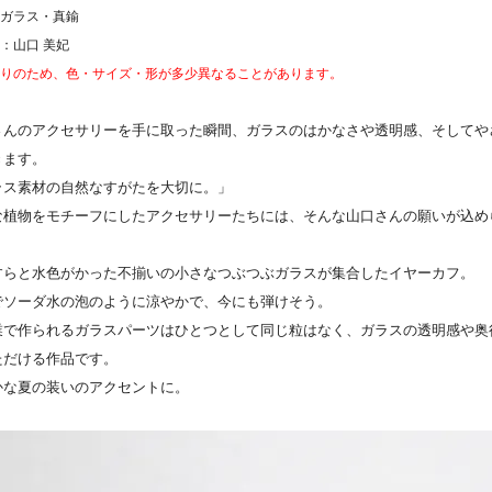
ガラス・真鍮
：山口 美妃
りのため、色・サイズ・形が多少異なることがあります。
さんのアクセサリーを手に取った瞬間、ガラスのはかなさや透明感、そしてや
きます。
ラス素材の自然なすがたを大切に。」
な植物をモチーフにしたアクセサリーたちには、そんな山口さんの願いが込め
すらと水色がかった不揃いの小さなつぶつぶガラスが集合したイヤーカフ。
でソーダ水の泡のように涼やかで、今にも弾けそう。
業で作られるガラスパーツはひとつとして同じ粒はなく、ガラスの透明感や奥
ただける作品です。
かな夏の装いのアクセントに。