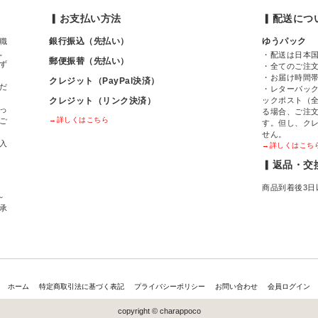
▎お支払い方法
▎配送につ
銀行振込（先払い）
ゆうパック
職
。
・配送は日本
郵便振替（先払い）
ず
・全てのご注
・お届け時間
クレジット（PayPal決済）
だ
・レターパック
クレジット（リンク決済）
ックポスト（全
っ
る場合、ご注
→詳しくはこちら
ご
す。但し、ク
せん。
入
→詳しくはこち
▎返品・交
商品到着後3日
～
間承
ホーム
特定商取引法に基づく表記
プライバシーポリシー
お問い合わせ
会員ログイン
copyright © charappoco