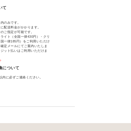
いて
国内のみです。
文に配送料金がかかります。
帯のご指定が可能です。
ライト（全国一律430円）・クリ
国一律185円）をご利用いただけ
文確定メールにてご案内いたしま
レジット払いはご利用いただけま
ら
換について
以内に必ずご連絡ください。