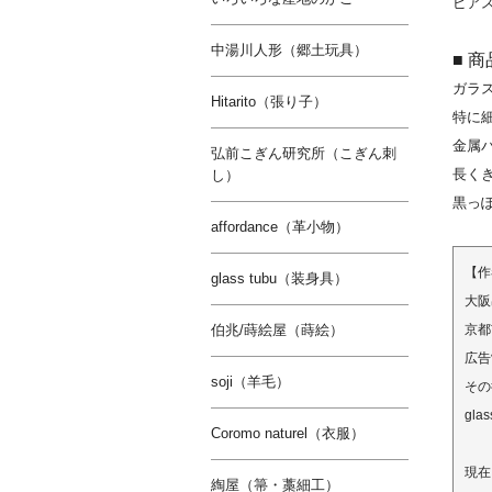
ピア
中湯川人形（郷土玩具）
■ 
ガラ
Hitarito（張り子）
特に
金属
弘前こぎん研究所（こぎん刺
長く
し）
黒っ
affordance（革小物）
【作
glass tubu（装身具）
大阪
伯兆/蒔絵屋（蒔絵）
京都
広告
soji（羊毛）
その
gl
Coromo naturel（衣服）
現在
綯屋（箒・藁細工）