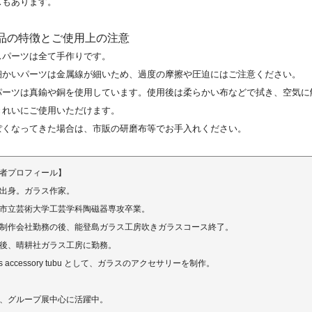
スもあります。
商品の特徴とご使用上の注意
スパーツは全て手作りです。
細かいパーツは金属線が細いため、過度の摩擦や圧迫にはご注意ください。
パーツは真鍮や銅を使用しています。使用後は柔らかい布などで拭き、空気に
きれいにご使用いただけます。
ぽくなってきた場合は、市販の研磨布等でお手入れください。
者プロフィール】
出身。ガラス作家。
市立芸術大学工芸学科陶磁器専攻卒業。
制作会社勤務の後、能登島ガラス工房吹きガラスコース終了。
後、晴耕社ガラス工房に勤務。
ass accessory tubu として、ガラスのアクセサリーを制作。
、グループ展中心に活躍中。