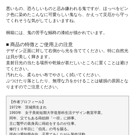
悪いもの、恐ろしいものと忌み嫌われる鬼ですが、ほっぺをピン
ク色に染めたこんなに可愛らしい鬼なら、かえって災厄から守っ
てくれそうな気がしてしまいますね。
桐箱には、鬼の苦手な鰯柊の漆絵が描かれています。
■ 商品の特徴とご使用上の注意
デザイン正面に対して右側から光を当ててください。特に自然光
は貝が美しく輝きます。
直射日光の当たる場所や乾燥が甚だしいところに置くことは避け
てください。
汚れたら、柔らかい布でやさしく拭いてください。
ぶつけたり落としたり、無理な力をかけることは破損の原因とな
りますのでご注意ください。
【作者プロフィール】
1972年 茨城県生まれ
1993年 女子美術短期大学造形科生活デザイン教室卒業。
同年、父でもある蒔絵師「一径」に師事。
主に鼈甲の装身具に蒔絵をするのが仕事。
修行１０年目に「伯兆」の号を賜る。
現在は愛知県在住。子育てをしながら製作活動。