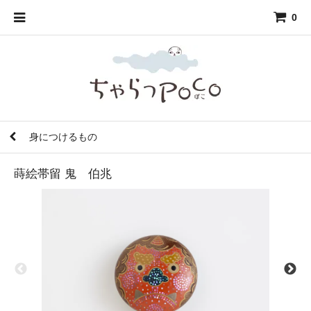
0
身につけるもの
蒔絵帯留 鬼 伯兆