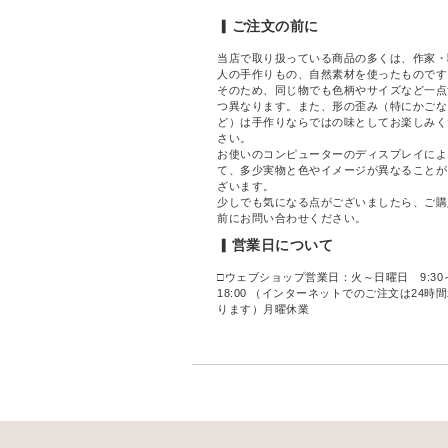
▎ご注文の前に
当店で取り扱っている商品の多くは、作家・
人の手作りもの、自然素材を使ったものです
そのため、同じ物でも色柄やサイズなど一点
つ異なります。また、形の歪み（特にかごな
ど）は手作りならではの味としてお楽しみく
さい。
お使いのコンピューターのディスプレイによ
て、多少実物と色やイメージが異なることが
ざいます。
少しでも気になる点がございましたら、ご購
前にお問い合わせください。
▎営業日について
□ウェブショップ営業日：火～日曜日 9:30
18:00 （インターネットでのご注文は24時
ります）月曜休業