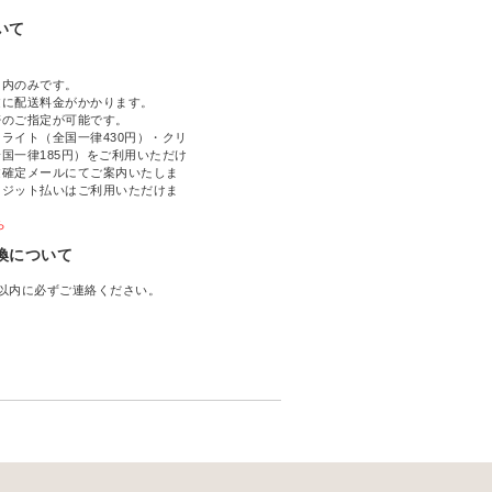
いて
国内のみです。
文に配送料金がかかります。
帯のご指定が可能です。
ライト（全国一律430円）・クリ
国一律185円）をご利用いただけ
文確定メールにてご案内いたしま
レジット払いはご利用いただけま
ら
換について
以内に必ずご連絡ください。