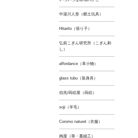
中湯川人形（郷土玩具）
Hitarito（張り子）
弘前こぎん研究所（こぎん刺
し）
affordance（革小物）
glass tubu（装身具）
伯兆/蒔絵屋（蒔絵）
soji（羊毛）
Coromo naturel（衣服）
綯屋（箒・藁細工）