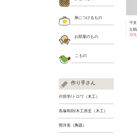
身につけるもの
干支
3,8
SOL
お部屋のもの
こもの
作り手さん
片田学/トロワ（木工）
高塚和則/木工房玄（木工）
岡洋美（陶器）