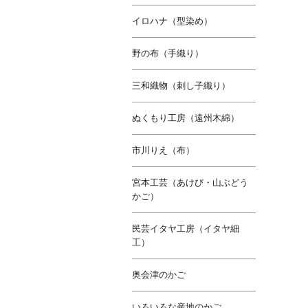
イロハナ（型染め）
野の布（手織り）
三和織物（刺し子織り）
ぬくもり工房（遠州木綿）
市川りえ（布）
宮本工芸（あけび・山ぶどう
かご）
民芸イタヤ工房（イタヤ細
工）
奥会津のかご
いろいろな産地のかご