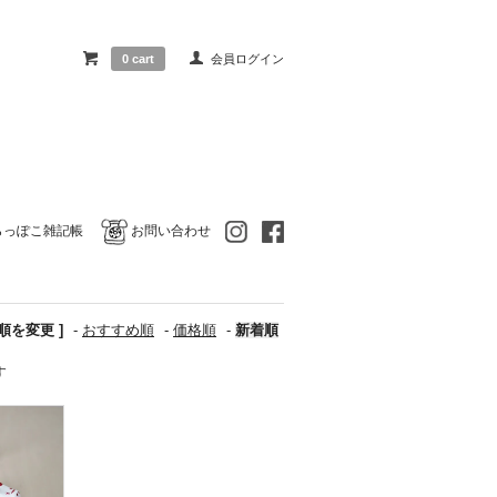
0 cart
会員ログイン
らっぽこ雑記帳
お問い合わせ
び順を変更 ]
-
おすすめ順
-
価格順
-
新着順
す