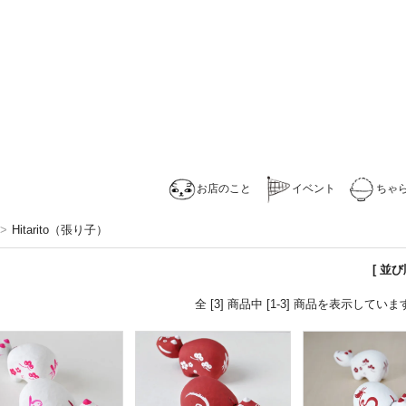
お店のこと
イベント
ちゃ
>
Hitarito（張り子）
[ 並
全 [3] 商品中 [1-3] 商品を表示していま