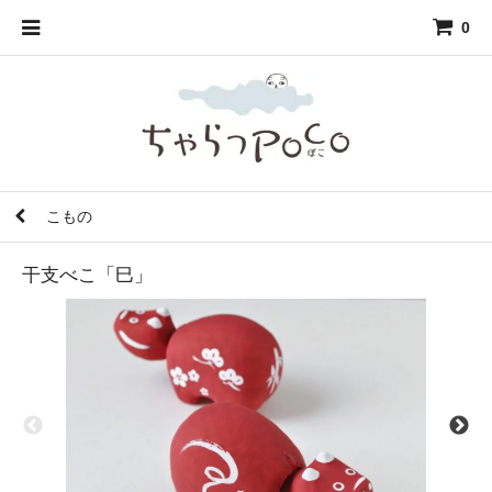
0
こもの
干支べこ「巳」