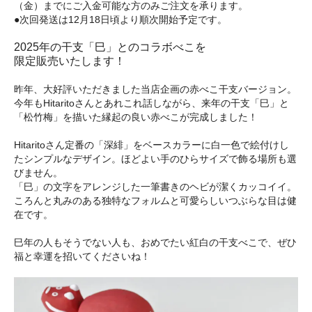
（金）までにご入金可能な方のみご注文を承ります。
●次回発送は12月18日頃より順次開始予定です。
2025年の干支「巳」とのコラボべこを
限定販売いたします！
昨年、大好評いただきました当店企画の赤べこ干支バージョン。
今年もHitaritoさんとあれこれ話しながら、来年の干支「巳」と
「松竹梅」を描いた縁起の良い赤べこが完成しました！
Hitaritoさん定番の「深緋」をベースカラーに白一色で絵付けし
たシンプルなデザイン。ほどよい手のひらサイズで飾る場所も選
びません。
「巳」の文字をアレンジした一筆書きのヘビが潔くカッコイイ。
ころんと丸みのある独特なフォルムと可愛らしいつぶらな目は健
在です。
巳年の人もそうでない人も、おめでたい紅白の干支べこで、ぜひ
福と幸運を招いてくださいね！