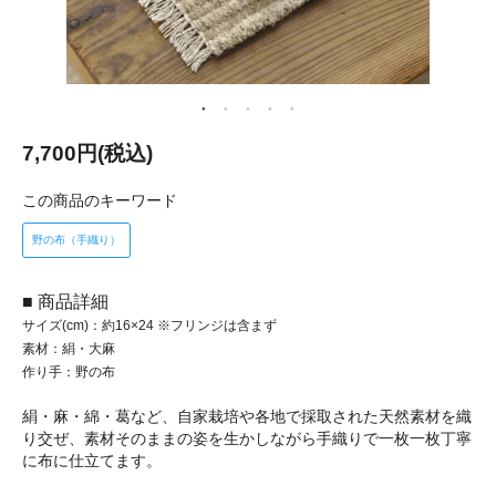
7,700円(税込)
この商品のキーワード
野の布（手織り）
■ 商品詳細
サイズ(cm)：約16×24 ※フリンジは含まず
素材：絹・大麻
作り手：野の布
絹・麻・綿・葛など、自家栽培や各地で採取された天然素材を織
り交ぜ、素材そのままの姿を生かしながら手織りで一枚一枚丁寧
に布に仕立てます。