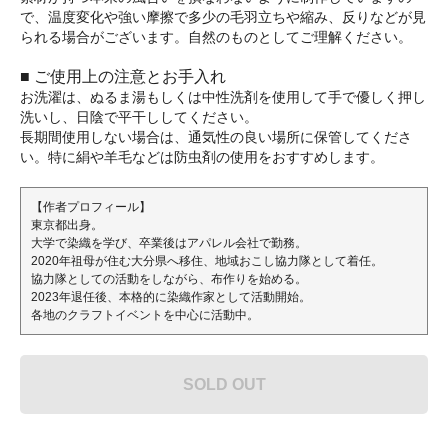
で、温度変化や強い摩擦で多少の毛羽立ちや縮み、反りなどが見
られる場合がございます。自然のものとしてご理解ください。
■ ご使用上の注意とお手入れ
お洗濯は、ぬるま湯もしくは中性洗剤を使用して手で優しく押し
洗いし、日陰で平干ししてください。
長期間使用しない場合は、通気性の良い場所に保管してくださ
い。特に絹や羊毛などは防虫剤の使用をおすすめします。
【作者プロフィール】
東京都出身。
大学で染織を学び、卒業後はアパレル会社で勤務。
2020年祖母が住む大分県へ移住、地域おこし協力隊として着任。
協力隊としての活動をしながら、布作りを始める。
2023年退任後、本格的に染織作家として活動開始。
各地のクラフトイベントを中心に活動中。
SOLD OUT