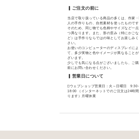
▎ご注文の前に
当店で取り扱っている商品の多くは、作家・
人の手作りもの、自然素材を使ったものです
そのため、同じ物でも色柄やサイズなど一点
つ異なります。また、形の歪み（特にかごな
ど）は手作りならではの味としてお楽しみく
さい。
お使いのコンピューターのディスプレイによ
て、多少実物と色やイメージが異なることが
ざいます。
少しでも気になる点がございましたら、ご購
前にお問い合わせください。
▎営業日について
□ウェブショップ営業日：火～日曜日 9:30
18:00 （インターネットでのご注文は24時
ります）月曜休業