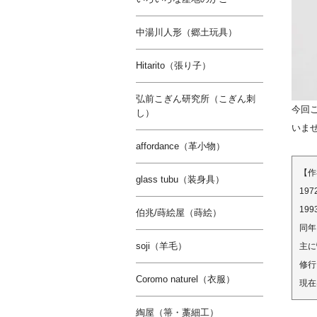
中湯川人形（郷土玩具）
Hitarito（張り子）
弘前こぎん研究所（こぎん刺
今回
し）
いま
affordance（革小物）
【作
glass tubu（装身具）
19
19
伯兆/蒔絵屋（蒔絵）
同年
soji（羊毛）
主に
修行
Coromo naturel（衣服）
現在
綯屋（箒・藁細工）