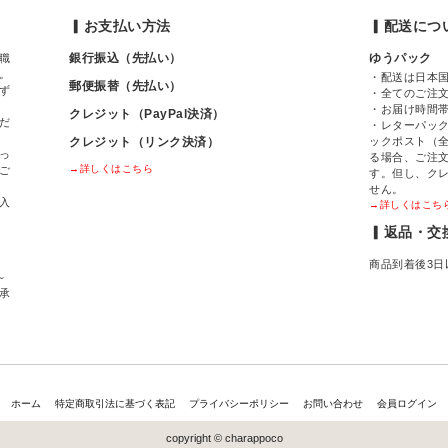
▎お支払い方法
▎配送につ
銀行振込（先払い）
ゆうパック
職
。
・配送は日本
郵便振替（先払い）
ず
・全てのご注
・お届け時間
クレジット（PayPal決済）
だ
・レターパック
クレジット（リンク決済）
ックポスト（全
っ
る場合、ご注
→詳しくはこちら
ご
す。但し、ク
せん。
入
→詳しくはこち
▎返品・交
商品到着後3日
～
間承
ホーム
特定商取引法に基づく表記
プライバシーポリシー
お問い合わせ
会員ログイン
copyright © charappoco