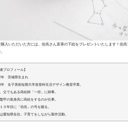
ご購入いただいた方には、伯兆さん直筆の下絵をプレゼントいたします！伯兆
せ。
者プロフィール】
72年 茨城県生まれ
93年 女子美術短期大学造形科生活デザイン教室卒業。
、父でもある蒔絵師「一径」に師事。
鼈甲の装身具に蒔絵をするのが仕事。
１０年目に「伯兆」の号を賜る。
は愛知県在住。子育てをしながら製作活動。