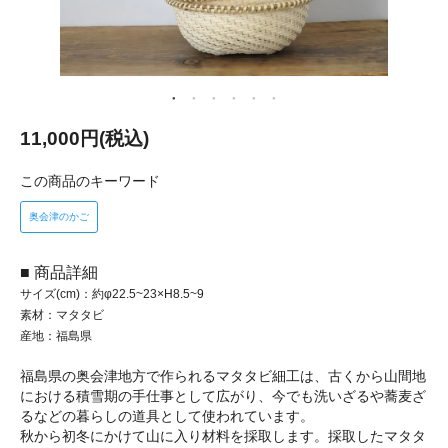
11,000円(税込)
この商品のキーワード
奥会津のかご
■ 商品詳細
サイズ(cm)：約φ22.5~23×H8.5~9
素材：マタタビ
産地：福島県
福島県の奥会津地方で作られるマタタビ細工は、古くから山間地
における積雪期の手仕事として広がり、今でも洗いざるや蕎麦ざ
るなどの暮らしの道具として使われています。
秋から初冬にかけて山に入り材料を採取します。採取したマタタ