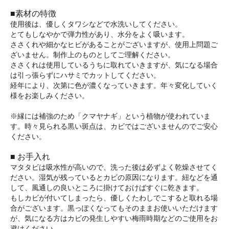
■素材の特徴
使用後は、優しくタワシなどで水洗いしてください。
とてもしなやかで弾力性があり、水分をよく吸います。
ささくれや細かなヒビがあることがございますが、使用上問題ご
ざいません。制作上のものとしてご理解ください。
ささくれは使用しているうちに取れていきますが、気になる場合
は引っ張らずにハサミでカットしてください。
経年により、次第に色が濃くなっていきます。年々変化していく
様をお楽しみください。
※縁には補強のため「クマヤナギ」という植物が使われていま
す。時々見られる黒い斑点は、カビではございませんのでご安心
ください。
■ お手入れ
マタタビは吸水性が高いので、洗った後は必ずよく乾燥させてく
ださい。湿気が残っているとカビの原因になります。紐などを通
して、風通しの良いところに掛けておけばすぐに乾きます。
もしカビが付いてしまったら、優しくたわしでこすると取れる場
合がございます。黒っぽくなってもそのままお使いいただけます
が、気になる方はカビの発生しやすい梅雨時期などのご使用をお
避けください。