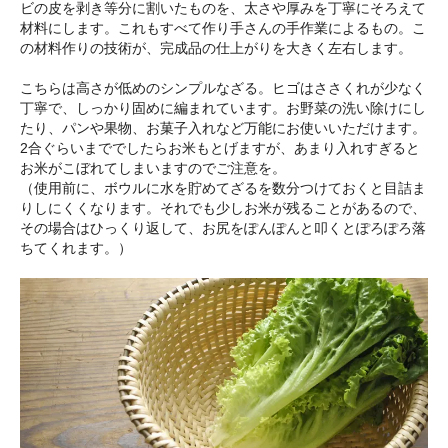
ビの皮を剥き等分に割いたものを、太さや厚みを丁寧にそろえて
材料にします。これもすべて作り手さんの手作業によるもの。こ
の材料作りの技術が、完成品の仕上がりを大きく左右します。
こちらは高さが低めのシンプルなざる。ヒゴはささくれが少なく
丁寧で、しっかり固めに編まれています。お野菜の洗い除けにし
たり、パンや果物、お菓子入れなど万能にお使いいただけます。
2合ぐらいまででしたらお米もとげますが、あまり入れすぎると
お米がこぼれてしまいますのでご注意を。
（使用前に、ボウルに水を貯めてざるを数分つけておくと目詰ま
りしにくくなります。それでも少しお米が残ることがあるので、
その場合はひっくり返して、お尻をぽんぽんと叩くとぽろぽろ落
ちてくれます。）