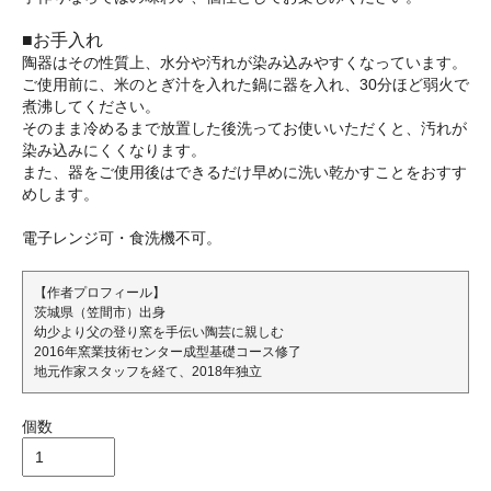
■お手入れ
陶器はその性質上、水分や汚れが染み込みやすくなっています。
ご使用前に、米のとぎ汁を入れた鍋に器を入れ、30分ほど弱火で
煮沸してください。
そのまま冷めるまで放置した後洗ってお使いいただくと、汚れが
染み込みにくくなります。
また、器をご使用後はできるだけ早めに洗い乾かすことをおすす
めします。
電子レンジ可・食洗機不可。
【作者プロフィール】
茨城県（笠間市）出身
幼少より父の登り窯を手伝い陶芸に親しむ
2016年窯業技術センター成型基礎コース修了
地元作家スタッフを経て、2018年独立
個数