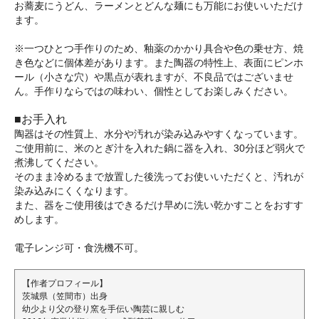
お蕎麦にうどん、ラーメンとどんな麺にも万能にお使いいただけ
ます。
※一つひとつ手作りのため、釉薬のかかり具合や色の乗せ方、焼
き色などに個体差があります。また陶器の特性上、表面にピンホ
ール（小さな穴）や黒点が表れますが、不良品ではございませ
ん。手作りならではの味わい、個性としてお楽しみください。
■お手入れ
陶器はその性質上、水分や汚れが染み込みやすくなっています。
ご使用前に、米のとぎ汁を入れた鍋に器を入れ、30分ほど弱火で
煮沸してください。
そのまま冷めるまで放置した後洗ってお使いいただくと、汚れが
染み込みにくくなります。
また、器をご使用後はできるだけ早めに洗い乾かすことをおすす
めします。
電子レンジ可・食洗機不可。
【作者プロフィール】
茨城県（笠間市）出身
幼少より父の登り窯を手伝い陶芸に親しむ