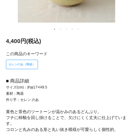
4,400円(税込)
この商品のキーワード
セレンのあ（陶器）
■ 商品詳細
サイズ(cm)：約φ17×H9.5
素材：陶器
作り手：セレン のあ
黄色と茶色のツートーンが温かみのあるどんぶり。
フチに柿釉を回し掛けることで、欠けにくく丈夫に仕上げていま
す。
コロンと丸みのある形と丸い抜き模様が可愛らしく個性的。