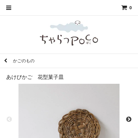
0
かごのもの
あけびかご 花型菓子皿