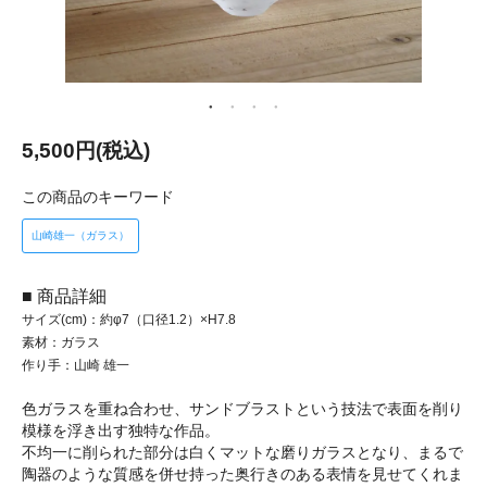
5,500円(税込)
この商品のキーワード
山崎雄一（ガラス）
■ 商品詳細
サイズ(cm)：約φ7（口径1.2）×H7.8
素材：ガラス
作り手：山崎 雄一
色ガラスを重ね合わせ、サンドブラストという技法で表面を削り
模様を浮き出す独特な作品。
不均一に削られた部分は白くマットな磨りガラスとなり、まるで
陶器のような質感を併せ持った奥行きのある表情を見せてくれま