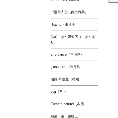
中湯川人形（郷土玩具）
Hitarito（張り子）
弘前こぎん研究所（こぎん刺
し）
affordance（革小物）
glass tubu（装身具）
伯兆/蒔絵屋（蒔絵）
soji（羊毛）
Coromo naturel（衣服）
綯屋（箒・藁細工）