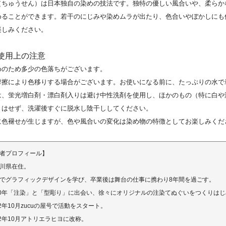
（ちゅうせん）は日本独自の染めの技法です。独特の優しい風合いや、柔らか
めることができます。若干のにじみや染めムラが出たり、色合いやぼかしにも
楽しみください。
ご使用上の注意
めのため多少の色落ちがございます。
摩擦により色移りする場合がございます。お使いになる前に、たっぷりの水で
は、蛍光増白剤・漂白剤入りは避け中性洗剤を使用し、ほかのもの（特に白や
きはせず、洗濯後すぐに脱水し陰干ししてください。
に色褪せが生じますが、色や風合いの変化は染め物の特徴としてお楽しみくだ
者プロフィール】
川県在住。
でグラフィックデザインを学び、卒業後は舞台の仕事に携わり8年間を過ごす。
10年「注染」と「型彫り」に出会い、徐々にオリジナルの注染てぬぐいをつくりは
12年10月zucuの屋号で活動をスタート。
22年10月アトリエラヒヨに改称。