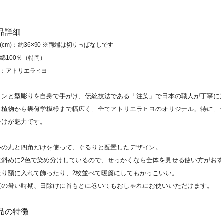
商品詳細
(cm)：約36×90 ※両端は切りっぱなしです
綿100％（特岡）
：アトリエラヒヨ
インと型彫りを自身で手がけ、伝統技法である「注染」で日本の職人が丁寧に
は植物から幾何学模様まで幅広く、全てアトリエラヒヨのオリジナル。特に、
分けが魅力です。
小の丸と四角だけを使って、ぐるりと配置したデザイン。
に斜めに2色で染め分けしているので、せっかくなら全体を見せる使い方がお
たり額に入れて飾ったり、2枚並べて暖簾にしてもかっこいい。
夏の暑い時期、日除けに首もとに巻いてもおしゃれにお使いいただけます。
商品の特徴