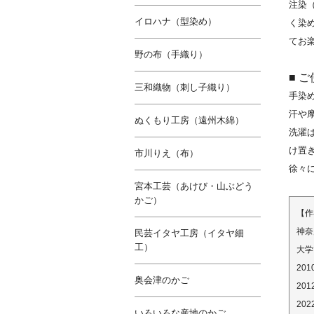
注染
イロハナ（型染め）
く染
てお
野の布（手織り）
■ 
三和織物（刺し子織り）
手染
汗や
ぬくもり工房（遠州木綿）
洗濯
け置
市川りえ（布）
徐々
宮本工芸（あけび・山ぶどう
かご）
【作
神奈
民芸イタヤ工房（イタヤ細
工）
大学
20
奥会津のかご
20
20
いろいろな産地のかご