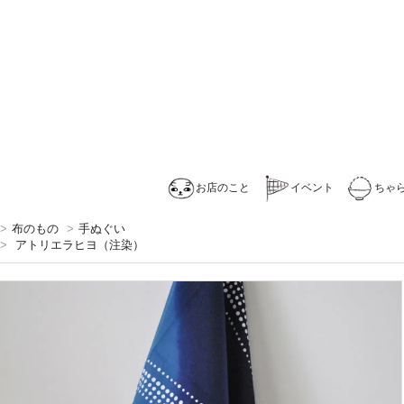
お店のこと
イベント
ちゃ
>
布のもの
>
手ぬぐい
>
アトリエラヒヨ（注染）