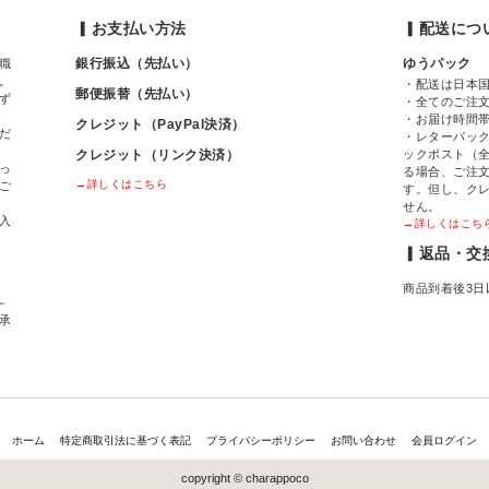
▎お支払い方法
▎配送につ
銀行振込（先払い）
ゆうパック
職
。
・配送は日本
郵便振替（先払い）
ず
・全てのご注
・お届け時間
クレジット（PayPal決済）
だ
・レターパック
クレジット（リンク決済）
ックポスト（全
っ
る場合、ご注
→詳しくはこちら
ご
す。但し、ク
せん。
入
→詳しくはこち
▎返品・交
商品到着後3日
～
間承
ホーム
特定商取引法に基づく表記
プライバシーポリシー
お問い合わせ
会員ログイン
copyright © charappoco