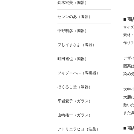
鈴木宏美（陶器）
セレンのあ（陶器）
■ 
サイズ
中野明彦（陶器）
素材：
作り手
フじイまさよ（陶器）
デザ
町田裕也（陶器）
図案
ツキゾエハル（陶磁器）
染め
ほくるし堂（漆器）
大中
大胆
平岩愛子（ガラス）
敷い
また
山崎雄一（ガラス）
■ 
アトリエラヒヨ（注染）