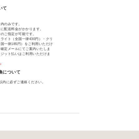
いて
国内のみです。
文に配送料金がかかります。
帯のご指定が可能です。
ライト（全国一律430円）・クリ
国一律185円）をご利用いただけ
文確定メールにてご案内いたしま
レジット払いはご利用いただけま
ら
換について
以内に必ずご連絡ください。