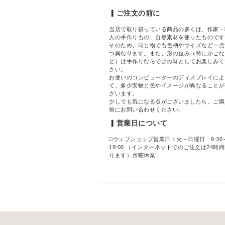
▎ご注文の前に
当店で取り扱っている商品の多くは、作家・
人の手作りもの、自然素材を使ったものです
そのため、同じ物でも色柄やサイズなど一点
つ異なります。また、形の歪み（特にかごな
ど）は手作りならではの味としてお楽しみく
さい。
お使いのコンピューターのディスプレイによ
て、多少実物と色やイメージが異なることが
ざいます。
少しでも気になる点がございましたら、ご購
前にお問い合わせください。
▎営業日について
□ウェブショップ営業日：火～日曜日 9:30
18:00 （インターネットでのご注文は24時
ります）月曜休業