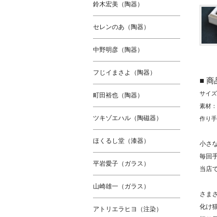
鈴木宏美（陶器）
セレンのあ（陶器）
中野明彦（陶器）
フじイまさよ（陶器）
■ 
サイズ(
町田裕也（陶器）
素材：
ツキゾエハル（陶磁器）
作り手
ほくるし堂（漆器）
小さ
毎回
平岩愛子（ガラス）
当店
山崎雄一（ガラス）
さま
化け
アトリエラヒヨ（注染）