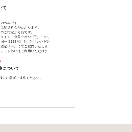
いて
国内のみです。
文に配送料金がかかります。
帯のご指定が可能です。
ライト（全国一律430円）・クリ
国一律185円）をご利用いただけ
文確定メールにてご案内いたしま
レジット払いはご利用いただけま
ら
換について
以内に必ずご連絡ください。