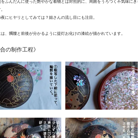
貝をふんだんに使った艶やかな着物とは対照的に、周囲をうろつく不気味にき
す。
の夜にヒヤリとしてみては？姐さんの流し目にも注目。
には、髑髏と前後が分かるように提灯お化けの漆絵が描かれています。
合の制作工程》