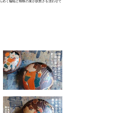
らめく蝙蝠と蜘蛛の巣が妖艶さを漂わせて