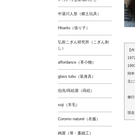
中湯川人形（郷土玩具）
Hitarito（張り子）
弘前こぎん研究所（こぎん刺
し）
【作
19
affordance（革小物）
19
同年
glass tubu（装身具）
主に
伯兆/蒔絵屋（蒔絵）
修行
soji（羊毛）
現在
Coromo naturel（衣服）
綯屋（箒・藁細工）