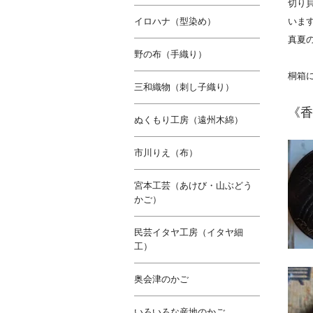
切り
イロハナ（型染め）
いま
真夏
野の布（手織り）
桐箱
三和織物（刺し子織り）
《香
ぬくもり工房（遠州木綿）
市川りえ（布）
宮本工芸（あけび・山ぶどう
かご）
民芸イタヤ工房（イタヤ細
工）
奥会津のかご
いろいろな産地のかご