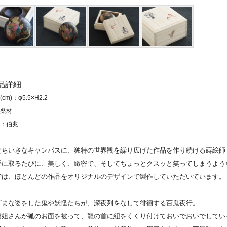
商品詳細
cm)：φ5.5×H2.2
桑材
：伯兆
なちいさなキャンパスに、独特の世界観を繰り広げた作品を作り続ける蒔絵師
手に取るたびに、美しく、緻密で、そしてちょっとクスッと笑ってしまうよう
では、ほとんどの作品をオリジナルのデザインで製作していただいています。
ざまな姿をした鬼や妖怪たちが、深夜列をなして徘徊する百鬼夜行。
猫姐さんが狐のお面を被って、龍の首に紐をくくり付けておいでおいでしてい