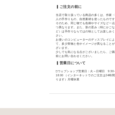
▎ご注文の前に
当店で取り扱っている商品の多くは、作家・
人の手作りもの、自然素材を使ったものです
そのため、同じ物でも色柄やサイズなど一点
つ異なります。また、形の歪み（特にかごな
ど）は手作りならではの味としてお楽しみく
さい。
お使いのコンピューターのディスプレイによ
て、多少実物と色やイメージが異なることが
ざいます。
少しでも気になる点がございましたら、ご購
前にお問い合わせください。
▎営業日について
□ウェブショップ営業日：火～日曜日 9:30
18:00 （インターネットでのご注文は24時
ります）月曜休業