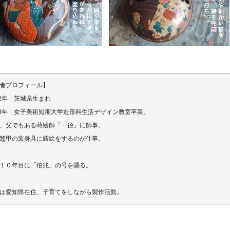
者プロフィール】
72年 茨城県生まれ
93年 女子美術短期大学造形科生活デザイン教室卒業。
、父でもある蒔絵師「一径」に師事。
鼈甲の装身具に蒔絵をするのが仕事。
１０年目に「伯兆」の号を賜る。
は愛知県在住。子育てをしながら製作活動。