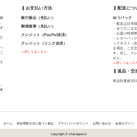
▎お支払い方法
▎配送につ
銀行振込（先払い）
ゆうパック
職
。
・配送は日本
郵便振替（先払い）
ず
・全てのご注
・お届け時間
クレジット（PayPal決済）
だ
・レターパック
クレジット（リンク決済）
ックポスト（全
っ
る場合、ご注
→詳しくはこちら
ご
す。但し、ク
せん。
入
→詳しくはこち
▎返品・交
商品到着後3日
～
間承
ホーム
特定商取引法に基づく表記
プライバシーポリシー
お問い合わせ
会員ログイン
copyright © charappoco