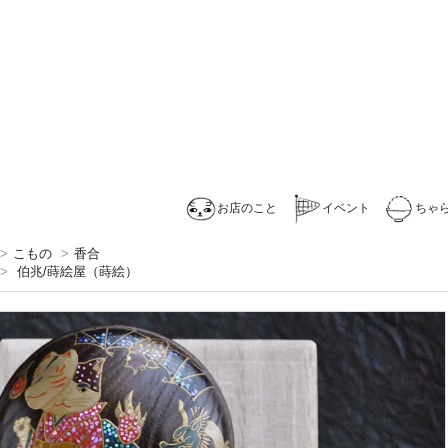
お店のこと
イベント
ちゃ
>
こもの
>
香合
>
伯兆/蒔絵屋（蒔絵）