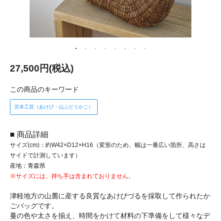
27,500円(税込)
この商品のキーワード
宮本工芸（あけび・山ぶどうかご）
■ 商品詳細
サイズ(cm)：約W42×D12×H16（変形のため、幅は一番広い箇所、高さは
サイドで計測しています）
産地：青森県
※サイズには、持ち手は含まれておりません。
津軽地方の山麓に産する良質なあけびづるを採取して作られたか
ごバッグです。
蔓の色や太さを揃え、時間をかけて材料の下準備をして様々なデ