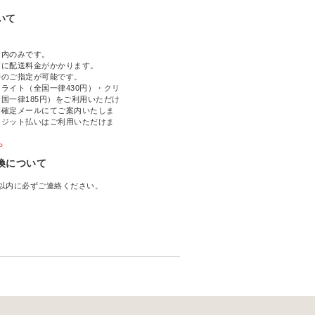
いて
国内のみです。
文に配送料金がかかります。
帯のご指定が可能です。
ライト（全国一律430円）・クリ
国一律185円）をご利用いただけ
文確定メールにてご案内いたしま
レジット払いはご利用いただけま
ら
換について
以内に必ずご連絡ください。