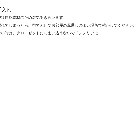
手入れ
びは自然素材のため湿気をきらいます。
濡れてしまったら、布でふいてお部屋の風通しのよい場所で乾かしてください
ない時は、クローゼットにしまい込まないでインテリアに！