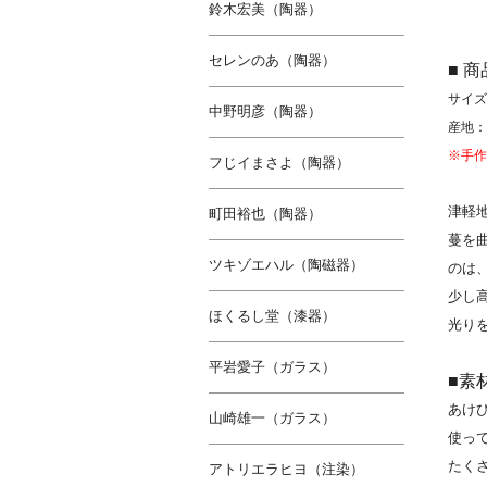
鈴木宏美（陶器）
セレンのあ（陶器）
■ 
サイズ
中野明彦（陶器）
産地：
※手作
フじイまさよ（陶器）
津軽
町田裕也（陶器）
蔓を
ツキゾエハル（陶磁器）
のは
少し
ほくるし堂（漆器）
光り
平岩愛子（ガラス）
■素
あけ
山崎雄一（ガラス）
使っ
たく
アトリエラヒヨ（注染）