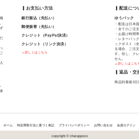
▎お支払い方法
▎配送につ
銀行振込（先払い）
ゆうパック
職
。
・配送は日本
郵便振替（先払い）
ず
・全てのご注
・お届け時間
クレジット（PayPal決済）
だ
・レターパック
クレジット（リンク決済）
ックポスト（全
っ
る場合、ご注
→詳しくはこちら
ご
す。但し、ク
せん。
入
→詳しくはこち
▎返品・交
商品到着後3日
～
間承
ホーム
特定商取引法に基づく表記
プライバシーポリシー
お問い合わせ
会員ログイン
copyright © charappoco