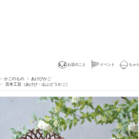
お店のこと
イベント
ちゃ
>
かごのもの
>
あけびかご
>
宮本工芸（あけび・山ぶどうかご）