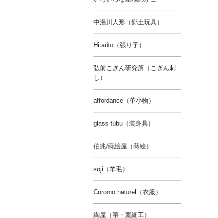
中湯川人形（郷土玩具）
Hitarito（張り子）
弘前こぎん研究所（こぎん刺
し）
affordance（革小物）
glass tubu（装身具）
伯兆/蒔絵屋（蒔絵）
soji（羊毛）
Coromo naturel（衣服）
綯屋（箒・藁細工）