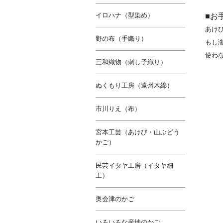
イロハナ（型染め）
■お
あけ
野の布（手織り）
もし
使わ
三和織物（刺し子織り）
ぬくもり工房（遠州木綿）
市川りえ（布）
宮本工芸（あけび・山ぶどう
かご）
民芸イタヤ工房（イタヤ細
工）
奥会津のかご
いろいろな産地のかご