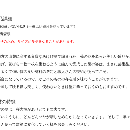
商品詳細
(cm)：∅25×H10（一番広い部分を測っています）
青森県
りのため、サイズが多少異なることがあります。
地方の山麓に産する良質なあけび蔓で編まれた、菊の花を象った美しい盛りか
曲げ、花びら一枚一枚を重ねるように編んで完成した菊の姿は、まさに芸術品
、太くて強い質の良い材料の選定と職人さんの技術があってこそ。
高台になっているので、かごそのものの存在感を味わうことができます。
を通して映る影も美しく、使わないときは壁に飾っておくのもおすすめです。
材の特徴
びの蔓は、弾力性がありとても丈夫です。
ていくうちに、どんどんツヤが増しなめらかになっていきます。 そして、年
さん使って次第に変化していく様をお楽しみください。