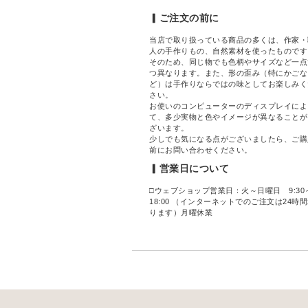
▎ご注文の前に
当店で取り扱っている商品の多くは、作家・
人の手作りもの、自然素材を使ったものです
そのため、同じ物でも色柄やサイズなど一点
つ異なります。また、形の歪み（特にかごな
ど）は手作りならではの味としてお楽しみく
さい。
お使いのコンピューターのディスプレイによ
て、多少実物と色やイメージが異なることが
ざいます。
少しでも気になる点がございましたら、ご購
前にお問い合わせください。
▎営業日について
□ウェブショップ営業日：火～日曜日 9:30
18:00 （インターネットでのご注文は24時
ります）月曜休業