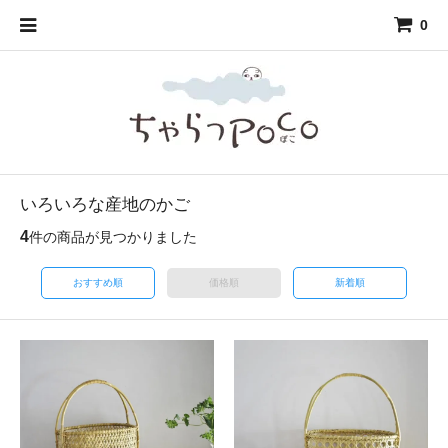
0
いろいろな産地のかご
4
件の商品が見つかりました
おすすめ順
価格順
新着順