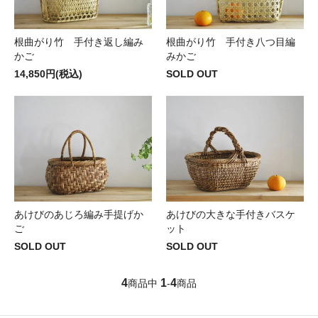
根曲がり竹 手付き返し編み
根曲がり竹 手付き八つ目編
かご
みかご
14,850円(税込)
SOLD OUT
あけびのあじろ編み手提げか
あけびの大きな手付きバスケ
ご
ット
SOLD OUT
SOLD OUT
4
1
4
商品中
-
商品