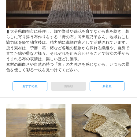
▍大分県由布市に移住し、畑で野菜や綿花を育てながら糸を紡ぎ、暮
らしに寄り添う布作りをする「野の布」岡田鹿乃子さん。地域おこし
協力隊を経て独立後は、精力的に織物作家として活動されています。
扱う素材は、苧麻・葛・楮など各地の植物から採れる繊維や、自身で
育てた綿や藍など様々。それぞれを組み合わせることで彼女の手から
うまれる布の表情は、楽しいほどに無限。
素材の面白さや自然の持つ「素」の力強さを感じながら、いつもの景
色を優しく彩る一枚を見つけてください。
おすすめ順
価格順
新着順