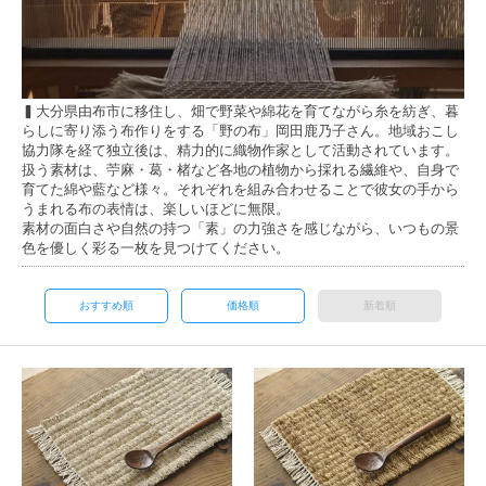
▍大分県由布市に移住し、畑で野菜や綿花を育てながら糸を紡ぎ、暮
らしに寄り添う布作りをする「野の布」岡田鹿乃子さん。地域おこし
協力隊を経て独立後は、精力的に織物作家として活動されています。
扱う素材は、苧麻・葛・楮など各地の植物から採れる繊維や、自身で
育てた綿や藍など様々。それぞれを組み合わせることで彼女の手から
うまれる布の表情は、楽しいほどに無限。
素材の面白さや自然の持つ「素」の力強さを感じながら、いつもの景
色を優しく彩る一枚を見つけてください。
おすすめ順
価格順
新着順